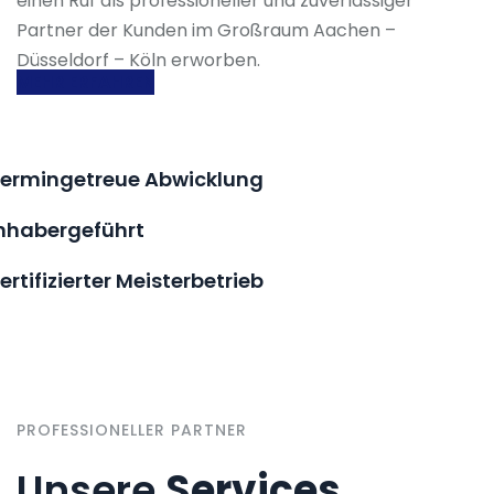
einen Ruf als professioneller und zuverlässiger
Partner der Kunden im Großraum Aachen –
Düsseldorf – Köln erworben.
MEHR ERFAHREN
ermingetreue Abwicklung
nhabergeführt
ertifizierter Meisterbetrieb
PROFESSIONELLER PARTNER
Unsere
Services