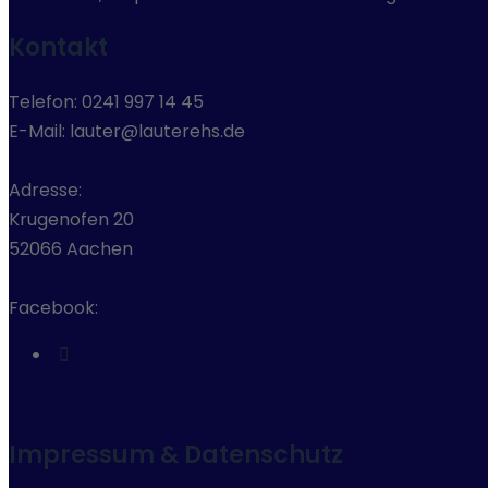
Kontakt
Telefon: 0241 997 14 45
E-Mail: lauter@lauterehs.de
Adresse:
Krugenofen 20
52066 Aachen
Facebook:
Impressum & Datenschutz